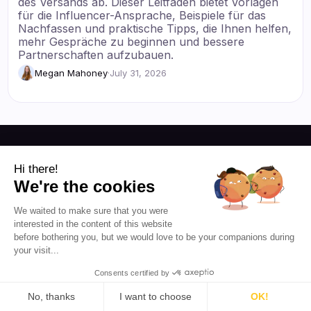
des Versands ab. Dieser Leitfaden bietet Vorlagen
für die Influencer-Ansprache, Beispiele für das
Nachfassen und praktische Tipps, die Ihnen helfen,
mehr Gespräche zu beginnen und bessere
Partnerschaften aufzubauen.
Megan Mahoney
·
July 31, 2026
Ressourcen
Hi there!
We're the cookies
Blog
Über uns
We waited to make sure that you were
Favikon
Preise
interested in the content of this website
Partnerprogramm
Influencer-Marketing für
before bothering you, but we would love to be your companions during
alle demokratisieren.
your visit...
Consents certified by
DE 🇩🇪
No, thanks
I want to choose
OK!