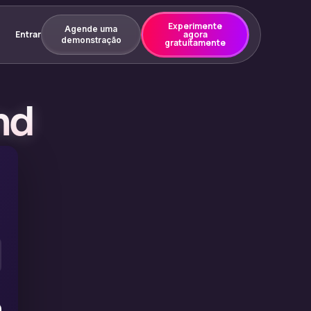
Experimente
Agende uma
Entrar
agora
demonstração
gratuitamente
nd