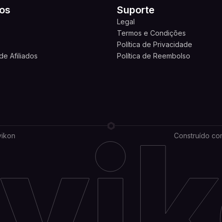
os
Suporte
Legal
s
Termos e Condições
Política de Privacidade
e Afiliados
Política de Reembolso
vikon
Construído co
ns
ivacy settings, ensuring compliance with regulations. Cus