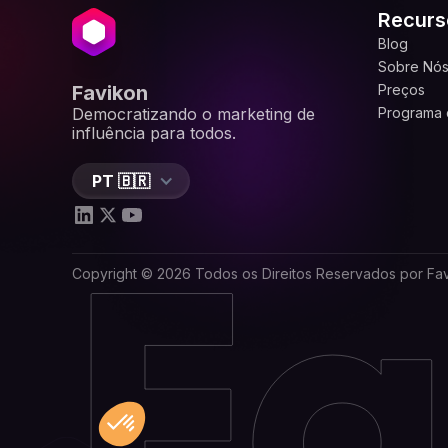
Recurs
Blog
Sobre Nó
Favikon
Preços
Democratizando o marketing de
Programa d
influência para todos.
PT 🇧🇷
Copyright © 2026 Todos os Direitos Reservados por Fa
Consent Management Platform: Personalize Your Optio
Axeptio consent
Our platform empowers you to tailor and manage your pr