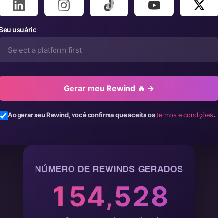
Seu usuário
Gerar meu Rewind 🔥 →
Ao gerar seu Rewind, você confirma que aceita os
termos e condições
.
NÚMERO DE REWINDS GERADOS
1
5
4
,
5
2
8