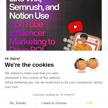
Hi there!
We're the cookies
We waited to make sure that you were
interested in the content of this website
before bothering you, but we would love to be your companions during
·
5 min de lectura
PARA CREADORES
your visit...
Cómo marcas como Wix, Semrush y Notion
usan el marketing de influencers en YouTube
Consents certified by
para impulsar el ROI
No, thanks
I want to choose
OK!
YouTube ofrece a las marcas acceso a audiencias