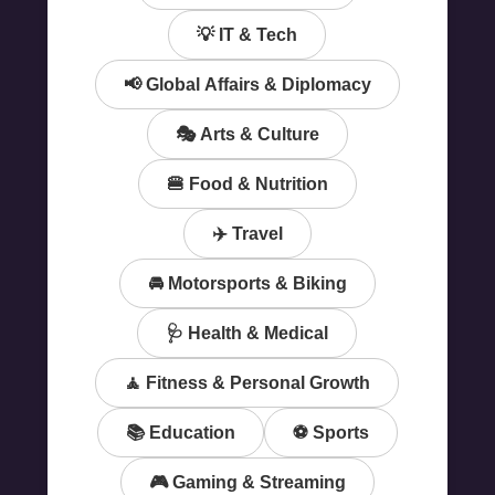
💡 IT & Tech
📢 Global Affairs & Diplomacy
🎭 Arts & Culture
🍔 Food & Nutrition
✈️ Travel
🚘 Motorsports & Biking
🩺 Health & Medical
🧘 Fitness & Personal Growth
📚 Education
⚽️ Sports
🎮 Gaming & Streaming