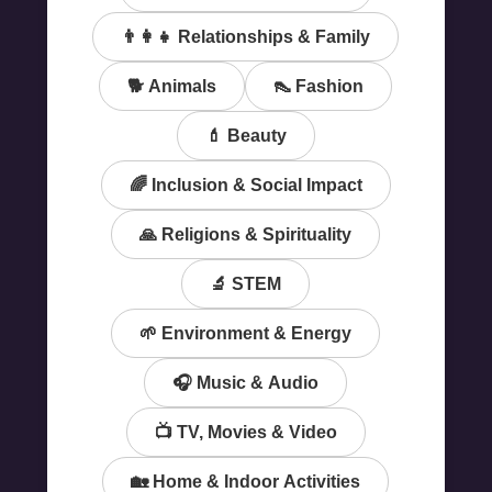
👨‍👩‍👧 Relationships & Family
🐕 Animals
👠 Fashion
💄 Beauty
🌈 Inclusion & Social Impact
🙏 Religions & Spirituality
🔬 STEM
🌱 Environment & Energy
🎧 Music & Audio
📺 TV, Movies & Video
🏡 Home & Indoor Activities