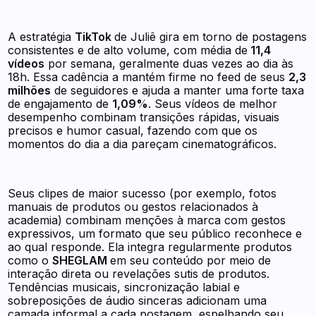
A estratégia
TikTok
de Juliê gira em torno de postagens
consistentes e de alto volume, com média de
11,4
vídeos
por semana, geralmente duas vezes ao dia às
18h. Essa cadência a mantém firme no feed de seus
2,3
milhões
de seguidores e ajuda a manter uma forte taxa
de engajamento de
1,09%
. Seus vídeos de melhor
desempenho combinam transições rápidas, visuais
precisos e humor casual, fazendo com que os
momentos do dia a dia pareçam cinematográficos.
Seus clipes de maior sucesso (por exemplo, fotos
manuais de produtos ou gestos relacionados à
academia) combinam menções à marca com gestos
expressivos, um formato que seu público reconhece e
ao qual responde. Ela integra regularmente produtos
como o
SHEGLAM
em seu conteúdo por meio de
interação direta ou revelações sutis de produtos.
Tendências musicais, sincronização labial e
sobreposições de áudio sinceras adicionam uma
camada informal a cada postagem, espelhando seu