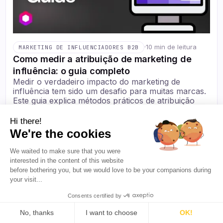
·
10 min de leitura
MARKETING DE INFLUENCIADORES B2B
Como medir a atribuição de marketing de
influência: o guia completo
Medir o verdadeiro impacto do marketing de
influência tem sido um desafio para muitas marcas.
Este guia explica métodos práticos de atribuição
que ajudam a conectar campanhas de criadores
aos resultados de negócio com maior precisão.
Hi there!
We're the cookies
Sarthak Ahuja
·
August 6, 2026
We waited to make sure that you were
interested in the content of this website
before bothering you, but we would love to be your companions during
your visit...
Consents certified by
Recursos
No, thanks
I want to choose
OK!
Blog