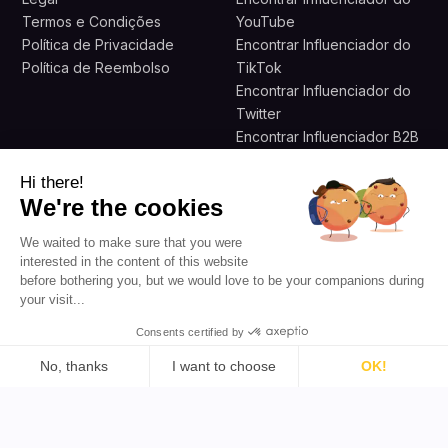
Termos e Condições
YouTube
Política de Privacidade
Encontrar Influenciador do
Política de Reembolso
TikTok
Encontrar Influenciador do
Twitter
Encontrar Influenciador B2B
Hi there!
Copyright © 2026 Todos os Direitos Reservados por
We're the cookies
Favikon
Construído com paixão em Paris e em todo o mundo pela
We waited to make sure that you were
nossa equipa
interested in the content of this website
before bothering you, but we would love to be your companions during
your visit...
Consents certified by
No, thanks
I want to choose
OK!
Consent Management Platform: Personalize Your Options
Axeptio consent
Our platform empowers you to tailor and manage your priva