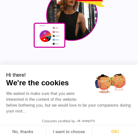
Hi there!
01. Tobias Jost
We're the cookies
Tobias Jost, bekannt als „karriereguru“, ist
We waited to make sure that you were
Karriereexperte und Autor eines SPIEGEL-Bestsellers.
interested in the content of this website
Er bietet praktische Karriereberatung durch
before bothering you, but we would love to be your companions during
ansprechende Inhalte auf Social-Media-Plattformen,
your visit...
wobei der Schwerpunkt auf Bewerbungen,
Vorstellungsgesprächen und Personal Branding liegt.
Consents certified by
Mit über 1,4 Millionen Followern möchte er
Arbeitssuchende und Arbeitnehmer in Deutschland,
No, thanks
I want to choose
OK!
Österreich und der Schweiz dabei unterstützen, ihre