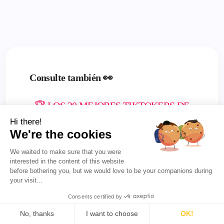
Consulte también 👀
🏆 LOS 20 MEJORES TIKTOKERS DE
GUATEMALA EN 2026
Hi there!
We're the cookies
🏆 LOS 200 MEJORES YOUTUBERS DE
We waited to make sure that you were
VENEZUELA
interested in the content of this website
before bothering you, but we would love to be your companions during
your visit...
¿CÓMO CLASIFICA FAVIKON A LOS
Consents certified by
INFLUENCERS?
No, thanks
I want to choose
OK!