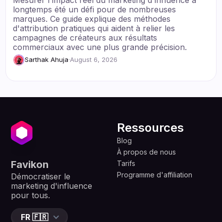
longtemps été un défi pour de nombreuses
marques. Ce guide explique des méthodes
d'attribution pratiques qui aident à relier les
campagnes de créateurs aux résultats
commerciaux avec une plus grande précision.
Sarthak Ahuja
·
August 6, 2026
Ressources
Blog
À propos de nous
Favikon
Tarifs
Programme d'affiliation
Démocratiser le
marketing d'influence
pour tous.
FR 🇫🇷