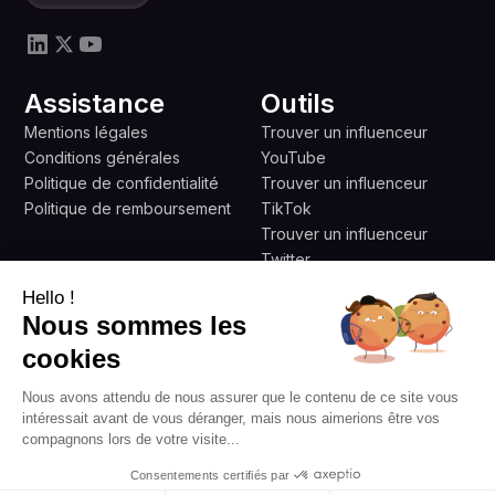
Assistance
Outils
Mentions légales
Trouver un influenceur
Conditions générales
YouTube
Politique de confidentialité
Trouver un influenceur
Politique de remboursement
TikTok
Trouver un influenceur
Twitter
Trouver un influenceur B2B
Hello !
Nous sommes les
Copyright © 2026 Tous droits réservés par Favikon
cookies
Conçu avec passion à Paris et dans le monde entier par
notre équipe
Nous avons attendu de nous assurer que le contenu de ce site vous
intéressait avant de vous déranger, mais nous aimerions être vos
compagnons lors de votre visite...
Consentements certifiés par