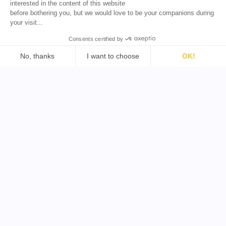
interested in the content of this website
before bothering you, but we would love to be your companions during
your visit...
Consents certified by
Suporte
Ferramentas
No, thanks
I want to choose
OK!
Legal
Encontrar Influenciador do
Consent Management Platform: Personalize Your Options
Termos e Condições
YouTube
Axeptio consent
Our platform empowers you to tailor and manage your priva
Política de Privacidade
Encontrar Influenciador do
Política de Reembolso
TikTok
Encontrar Influenciador do
Twitter
Encontrar Influenciador B2B
Copyright © 2026 Todos os Direitos Reservados por
Favikon
Construído com paixão em Paris e em todo o mundo pela
nossa equipa