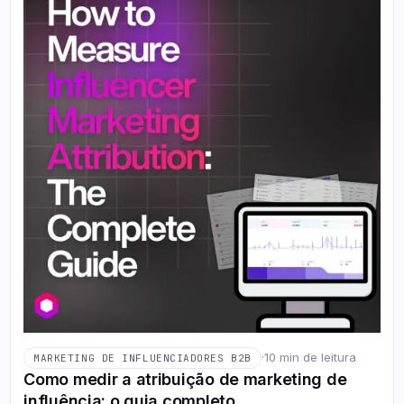
·
10 min de leitura
MARKETING DE INFLUENCIADORES B2B
Como medir a atribuição de marketing de
influência: o guia completo