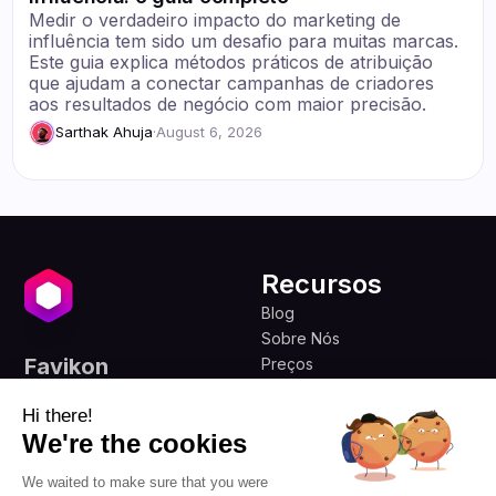
Medir o verdadeiro impacto do marketing de
influência tem sido um desafio para muitas marcas.
Este guia explica métodos práticos de atribuição
que ajudam a conectar campanhas de criadores
aos resultados de negócio com maior precisão.
Sarthak Ahuja
·
August 6, 2026
Recursos
Blog
Sobre Nós
Favikon
Preços
Programa de Afiliados
Democratizando o
marketing de influência
Hi there!
para todos.
We're the cookies
PT 🇧🇷
We waited to make sure that you were