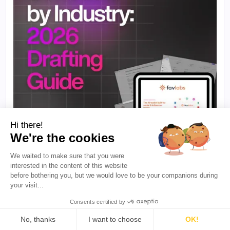
Hi there!
We're the cookies
We waited to make sure that you were
·
5 min de leitura
PARA CRIADORES
interested in the content of this website
Contratos de Influenciadores por Setor: O
before bothering you, but we would love to be your companions during
que Incluir, o que Ignorar e Como Elaborar um
your visit...
em Minutos
Consents certified by
Uma marca de beleza e um aplicativo de fintech
não precisam do mesmo contrato de influenciador.
No, thanks
I want to choose
OK!
Veja aqui o que incluir por setor, quais cláusulas