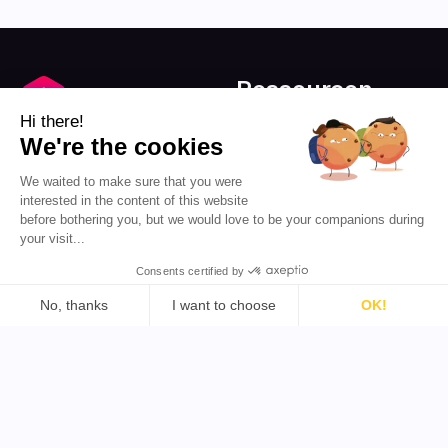
Ressourcen
Blog
Hi there!
Über uns
We're the cookies
Favikon
Preise
We waited to make sure that you were
Partnerprogramm
Influencer-Marketing für
interested in the content of this website
alle demokratisieren.
before bothering you, but we would love to be your companions during
your visit...
DE 🇩🇪
Consents certified by
No, thanks
I want to choose
OK!
Consent Management Platform: Personalize Your Options
Axeptio consent
Support
Tools
Our platform empowers you to tailor and manage your priva
Rechtliches
YouTube Influencer finden
Allgemeine
TikTok Influencer finden
Geschäftsbedingungen
Twitter Influencer finden