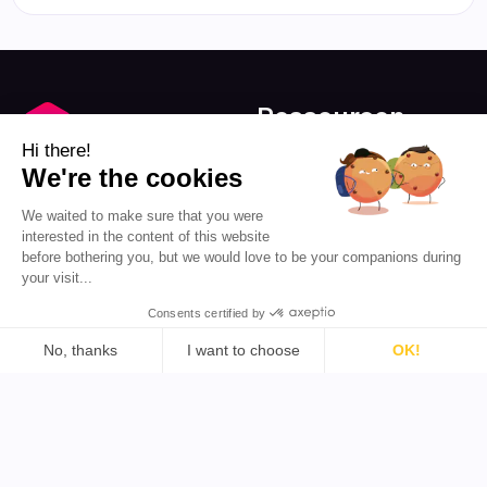
Ressourcen
Blog
Hi there!
Über uns
We're the cookies
Favikon
Preise
We waited to make sure that you were
Partnerprogramm
Influencer-Marketing für
interested in the content of this website
alle demokratisieren.
before bothering you, but we would love to be your companions during
your visit...
DE 🇩🇪
Consents certified by
No, thanks
I want to choose
OK!
Consent Management Platform: Personalize Your Options
Axeptio consent
Support
Tools
Our platform empowers you to tailor and manage your priva
Rechtliches
YouTube Influencer finden
Allgemeine
TikTok Influencer finden
Geschäftsbedingungen
Twitter Influencer finden