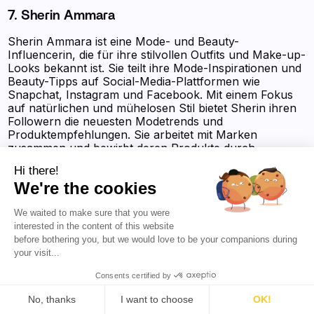
7. Sherin Ammara
Sherin Ammara ist eine Mode- und Beauty-
Influencerin, die für ihre stilvollen Outfits und Make-up-
Looks bekannt ist. Sie teilt ihre Mode-Inspirationen und
Beauty-Tipps auf Social-Media-Plattformen wie
Snapchat, Instagram und Facebook. Mit einem Fokus
auf natürlichen und mühelosen Stil bietet Sherin ihren
Followern die neuesten Modetrends und
Produktempfehlungen. Sie arbeitet mit Marken
zusammen und bewirbt deren Produkte durch
gesponserte Beiträge. Zu Sherins Inhalten gehören
Hi there!
auch Lifestyle-Updates und Einblicke in ihr Privatleben.
We're the cookies
Folgen Sie Sherin für Mode- und Beauty-Inspiration
und bleiben Sie über die neuesten Trends auf dem
Laufenden.
We waited to make sure that you were
interested in the content of this website
Follower in den sozialen Medien:
21 M
before bothering you, but we would love to be your companions during
your visit...
Favikon Authority Score
:
9 757 Punkte
Consents certified by
No, thanks
I want to choose
OK!