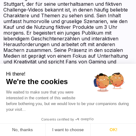
Stuttgart, der für seine unterhaltsamen und fiktiven
Challenge-Videos bekannt ist, in denen häufig beliebte
Charaktere und Themen zu sehen sind. Sein Inhalt
umfasst humorvolle und gruselige Szenarien, wie den
Kauf und die Nutzung fiktiver Produkte um 3 Uhr
morgens. Er begeistert ein junges Publikum mit
lebendigem Geschichtenerzählen und interaktiven
Herausforderungen und arbeitet oft mit anderen
Machern zusammen. Seine Präsenz in den sozialen
Medien ist geprägt von einem Fokus auf Unterhaltung
und Kreativität und spricht Fans von Gaming und
Popkultur an.
Hi there!
YouTube-Punktzahl:
93,9/100
We're the cookies
Sie sehen sich das KI-gestützte Profil an
We waited to make sure that you were
interested in the content of this website
before bothering you, but we would love to be your companions during
your visit...
Consents certified by
No, thanks
I want to choose
OK!