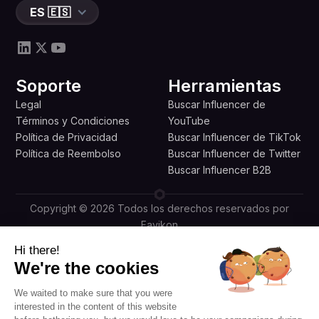
ES 🇪🇸
Soporte
Herramientas
Legal
Buscar Influencer de
Términos y Condiciones
YouTube
Política de Privacidad
Buscar Influencer de TikTok
Política de Reembolso
Buscar Influencer de Twitter
Buscar Influencer B2B
Copyright © 2026 Todos los derechos reservados por
Favikon
Construido con pasión en París y en todo el mundo por
Hi there!
nuestro equipo
We're the cookies
We waited to make sure that you were
interested in the content of this website