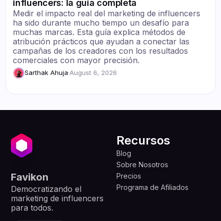
influencers: la guía completa
Medir el impacto real del marketing de influencers
ha sido durante mucho tiempo un desafío para
muchas marcas. Esta guía explica métodos de
atribución prácticos que ayudan a conectar las
campañas de los creadores con los resultados
comerciales con mayor precisión.
Sarthak Ahuja
·
August 6, 2026
Recursos
Blog
Sobre Nosotros
Favikon
Precios
Programa de Afiliados
Democratizando el
marketing de influencers
para todos.