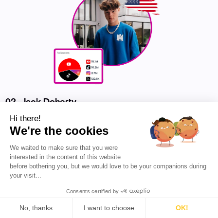
02. Jack Doherty
Hi there!
Jack Doherty es una personalidad de las redes sociales
We're the cookies
y YouTuber con más de 7 millones de suscriptores en
su canal. Es conocido por sus parodias cómicas,
entrevistas y bromas, las cuales comparte en varias
We waited to make sure that you were
plataformas de redes sociales como TikTok e
interested in the content of this website
Instagram. Su contenido incluye principalmente
before bothering you, but we would love to be your companions during
entrevistas con desconocidos, sketches cómicos y
your visit...
bromas. Además, también es conocido por su lujoso
Consents certified by
estilo de vida, que comparte en sus plataformas de
redes sociales. Con frecuencia comparte sus opiniones
No, thanks
I want to choose
OK!
sobre varias celebridades y eventos, lo que le ha hecho