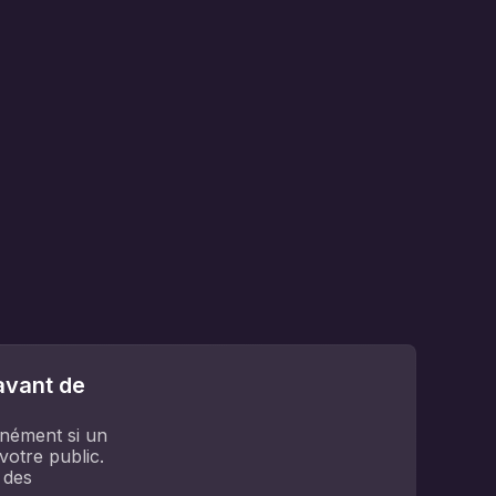
avant de
anément si un
votre public.
 des