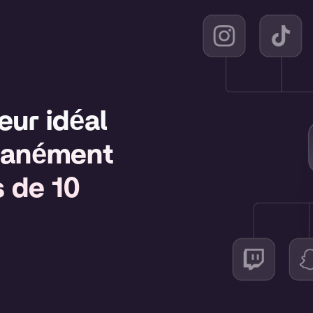
eur idéal
ntanément
s de 10