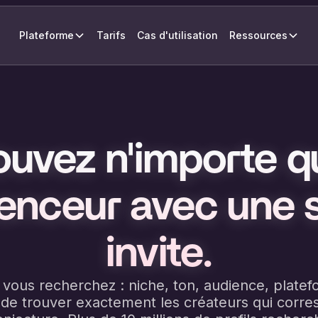
Plateforme
Tarifs
Cas d'utilisation
Ressources
ouvez n'importe q
uenceur avec une 
invite.
vous recherchez : niche, ton, audience, platefo
de trouver exactement les créateurs qui corr