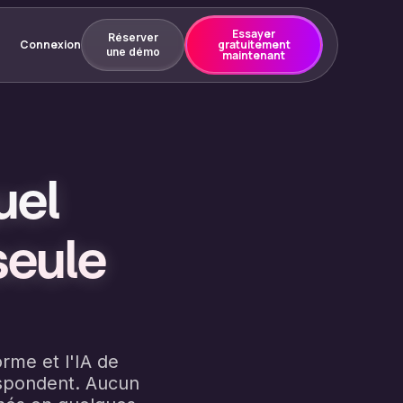
Essayer
Réserver
Connexion
gratuitement
une démo
maintenant
uel
seule
rme et l'IA de
espondent. Aucun