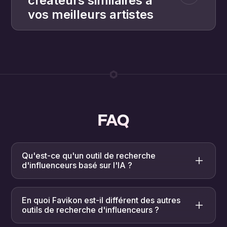
créateurs similaires à
vos meilleurs artistes
FAQ
Qu'est-ce qu'un outil de recherche
d'influenceurs basé sur l'IA ?
Un outil de recherche d'influenceurs basé sur
l'IA vous permet de trouver des créateurs en
En quoi Favikon est-il différent des autres
décrivant ce dont vous avez besoin dans un
outils de recherche d'influenceurs ?
langage clair au lieu de combiner
manuellement des filtres. Favikon recherche