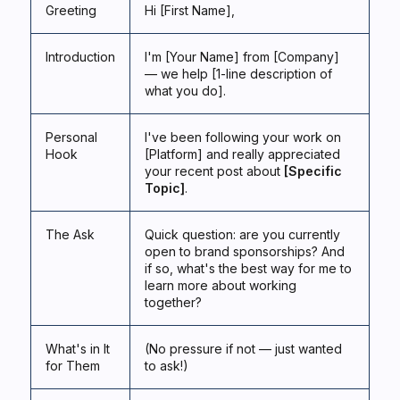
Greeting
Hi [First Name],
Introduction
I'm [Your Name] from [Company]
— we help [1-line description of
what you do].
Personal
I've been following your work on
Hook
[Platform] and really appreciated
your recent post about
[Specific
Topic]
.
The Ask
Quick question: are you currently
open to brand sponsorships? And
if so, what's the best way for me to
learn more about working
together?
What's in It
(No pressure if not — just wanted
for Them
to ask!)