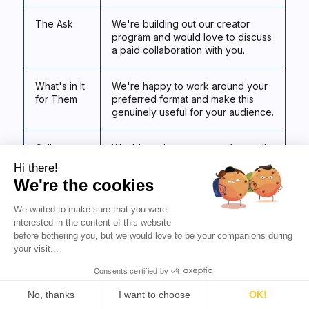
The Ask
We're building out our creator
program and would love to discuss
a paid collaboration with you.
What's in It
We're happy to work around your
for Them
preferred format and make this
genuinely useful for your audience.
Call to
Would you be open to a short call,
Action
or would you prefer I send over a
Hi there!
brief?
We're the cookies
We waited to make sure that you were
Sign-Off
Looking forward to it,
interested in the content of this website
before bothering you, but we would love to be your companions during
[Your Name]
your visit...
[Title], [Company]
[LinkedIn or Email]
Consents certified by
No, thanks
I want to choose
OK!