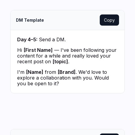
DM Template
Copy
Day 4–5:
Send a DM.
Hi
[First Name]
— I've been following your
content for a while and really loved your
recent post on
[topic]
.
I'm
[Name]
from
[Brand]
. We'd love to
explore a collaboration with you. Would
you be open to it?