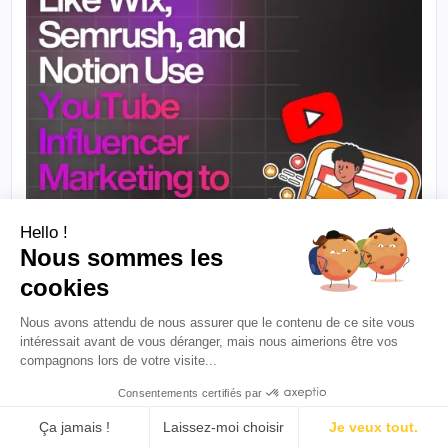
Hello !
Nous sommes les
cookies
Nous avons attendu de nous assurer que le contenu de ce site vous
intéressait avant de vous déranger, mais nous aimerions être vos
·
5 min de lecture
POUR LES CRÉATEURS
compagnons lors de votre visite...
Comment des marques comme Wix, Semrush
Consentements certifiés par
et Notion utilisent le marketing d'influence
sur YouTube pour générer un retour sur
Ça jamais !
Laissez-moi choisir
Je veux tout.