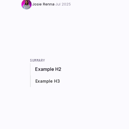
Josie Renna
·
Jul 2025
SUMMARY
Example H2
Example H3