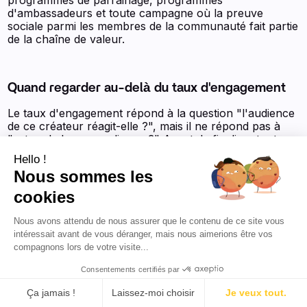
programmes de parrainage, programmes
d'ambassadeurs et toute campagne où la preuve
sociale parmi les membres de la communauté fait partie
de la chaîne de valeur.
Quand regarder au-delà du taux d'engagement
Le taux d'engagement répond à la question "l'audience
de ce créateur réagit-elle ?", mais il ne répond pas à
"est-ce la bonne audience ?" Avant de finaliser tout
partenariat, associez l'évaluation du taux d'engagement
Hello !
à
Analyse des données démographiques et
Nous sommes les
psychographiques de l'audience
— âge, localisation,
répartition par sexe, affinité avec la marque — pour
cookies
confirmer que l'audience réactive est également
l'audience cible.
Nous avons attendu de nous assurer que le contenu de ce site vous
intéressait avant de vous déranger, mais nous aimerions être vos
compagnons lors de votre visite...
Consentements certifiés par
Conclusion
Ça jamais !
Laissez-moi choisir
Je veux tout.