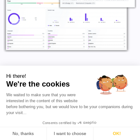
Pergunte:
Hi there!
· O criador alcança pessoas dentro do seu ICP?
We're the cookies
· Os seguidores dele ocupam os cargos certos?
We waited to make sure that you were
interested in the content of this website
· Eles alcançam o nível de senioridade correto?
before bothering you, but we would love to be your companions during
· Os seguidores estão concentrados em mercados
your visit...
relevantes?
Consents certified by
· O público tem poder de compra ou influência na
No, thanks
I want to choose
OK!
decisão de compra?