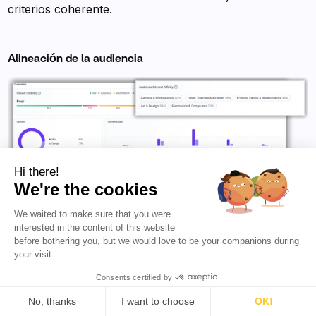
criterios coherente.
Alineación de la audiencia
Hi there!
We're the cookies
We waited to make sure that you were
interested in the content of this website
before bothering you, but we would love to be your companions during
Pregúntate:
your visit...
· ¿El creador llega a personas dentro de tu ICP?
Consents certified by
No, thanks
I want to choose
OK!
· ¿Sus seguidores ocupan los roles adecuados?